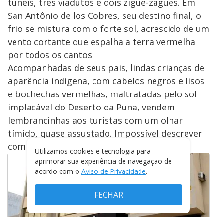
túneis, três viadutos e dois zigue-zagues. Em
San Antônio de los Cobres, seu destino final, o
frio se mistura com o forte sol, acrescido de um
vento cortante que espalha a terra vermelha
por todos os cantos.
Acompanhadas de seus pais, lindas crianças de
aparência indígena, com cabelos negros e lisos
e bochechas vermelhas, maltratadas pelo sol
implacável do Deserto da Puna, vendem
lembrancinhas aos turistas com um olhar
tímido, quase assustado. Impossível descrever
com palavras a sensação deste encontro.
Utilizamos cookies e tecnologia para
aprimorar sua experiência de navegação de
acordo com o
Aviso de Privacidade
.
FECHAR