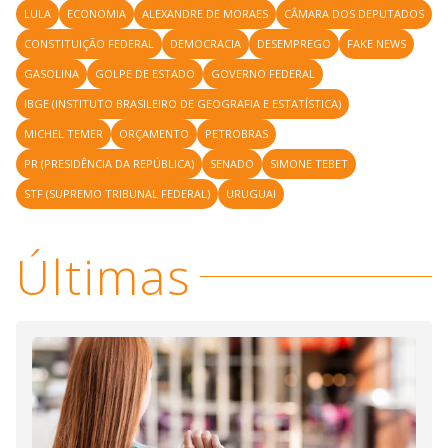
LULA
ECONOMIA
ALEXANDRE DE MORAES
CÂMARA DOS DEPUTADOS
CONSTITUIÇÃO FEDERAL
DEMOCRACIA
DESEMPREGO
FAKE NEWS
GASOLINA
GOLPE DE ESTADO
GOVERNO FEDERAL
IBGE (INSTITUTO BRASILEIRO DE GEOGRAFIA E ESTATÍSTICA)
MICHEL TEMER
ORÇAMENTO
PETROBRAS
PR (PRESIDÊNCIA DA REPÚBLICA)
SENADO
SIMONE TEBET
STF (SUPREMO TRIBUNAL FEDERAL)
URUGUAI
Últimas