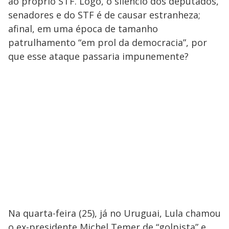
ao próprio STF. Logo, o silêncio dos deputados,
senadores e do STF é de causar estranheza;
afinal, em uma época de tamanho
patrulhamento “em prol da democracia”, por
que esse ataque passaria impunemente?
Na quarta-feira (25), já no Uruguai, Lula chamou
o ex-presidente Michel Temer de “golpista” e