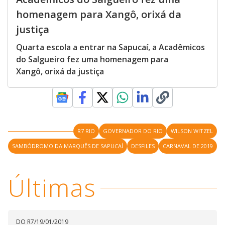
homenagem para Xangô, orixá da
justiça
Quarta escola a entrar na Sapucaí, a Acadêmicos
do Salgueiro fez uma homenagem para
Xangô, orixá da justiça
R7 RIO
GOVERNADOR DO RIO
WILSON WITZEL
SAMBÓDROMO DA MARQUÊS DE SAPUCAÍ
DESFILES
CARNAVAL DE 2019
Últimas
DO R7
/
19/01/2019