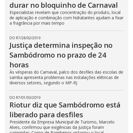
durar no bloquinho de Carnaval
Especialistas revelam que concentração do produto, local
de aplicação e combinação com hidratantes ajudam a fixar
a fragrância por mais tempo
DO R7
/
28/02/2019
Justiça determina inspeção no
Sambódromo no prazo de 24
horas
Às vésperas do Carnaval, palco dos desfiles das escolas de
samba apresenta problemas nas instalações elétricas de
diversos setores, segundo o MP-RJ
DO R7
/
01/03/2019
Riotur diz que Sambódromo está
liberado para desfiles
Presidente da Empresa Municipal de Turismo, Marcelo
Alves, confirmou que exigências da Justiça foram
cumpridas; Corpo de Bombeiros vistoriou o local