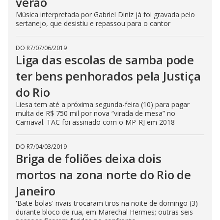
verão
Música interpretada por Gabriel Diniz já foi gravada pelo
sertanejo, que desistiu e repassou para o cantor
DO R7
/
07/06/2019
Liga das escolas de samba pode
ter bens penhorados pela Justiça
do Rio
Liesa tem até a próxima segunda-feira (10) para pagar
multa de R$ 750 mil por nova “virada de mesa” no
Carnaval. TAC foi assinado com o MP-RJ em 2018
DO R7
/
04/03/2019
Briga de foliões deixa dois
mortos na zona norte do Rio de
Janeiro
'Bate-bolas' rivais trocaram tiros na noite de domingo (3)
durante bloco de rua, em Marechal Hermes; outras seis