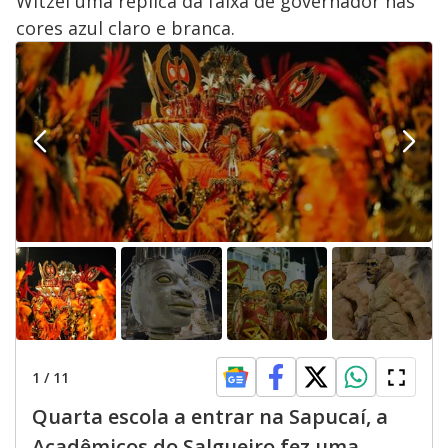
Witzel uma réplica da faixa de governador nas
cores azul claro e branca.
1
/
11
Quarta escola a entrar na Sapucaí, a
Acadêmicos do Salgueiro fez uma