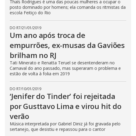
Thaís Rodrigues é uma das poucas mulheres a ocupar o
posto dominado por homens; ela comanda os ritmistas da
escola Feitiço do Rio
DO R7
/
21/01/2019
Um ano após troca de
empurrões, ex-musas da Gaviões
brilham no RJ
Tati Minerato e Renatta Teruel se desentenderam no
Carnaval do ano passado, mas superaram o problema e
estão de volta à folia em 2019
DO R7
/
10/01/2019
‘Jenifer do Tinder’ foi rejeitada
por Gusttavo Lima e virou hit do
verão
Música interpretada por Gabriel Diniz já foi gravada pelo
sertanejo, que desistiu e repassou para o cantor