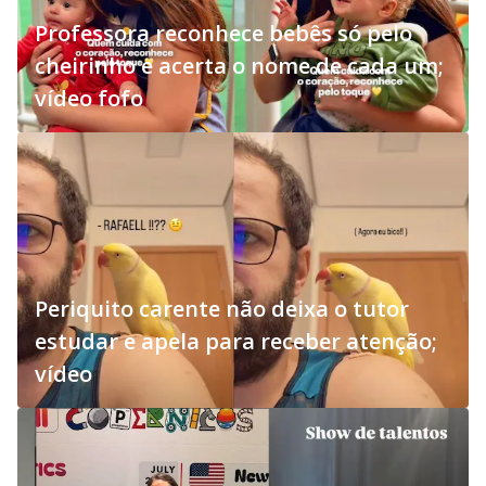
Professora reconhece bebês só pelo
cheirinho e acerta o nome de cada um;
vídeo fofo
Periquito carente não deixa o tutor
estudar e apela para receber atenção;
vídeo