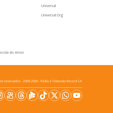
Universal
Universal.Org
Escola do Amor
os reservados - 2009-
2026
- Rádio e Televisão Record S.A