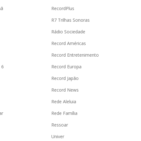
hã
RecordPlus
R7 Trilhas Sonoras
Rádio Sociedade
Record Américas
o
Record Entretenimento
 6
Record Europa
Record Japão
Record News
Rede Aleluia
ar
Rede Família
Ressoar
Univer