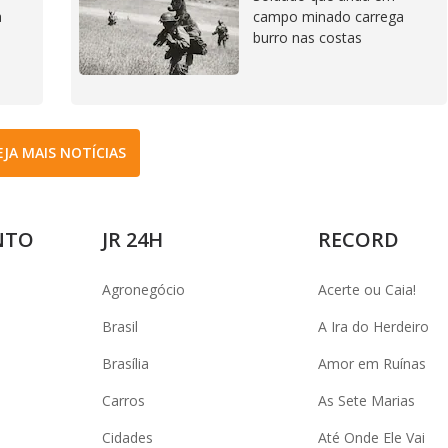
a
campo minado carrega
burro nas costas
EJA MAIS NOTÍCIAS
NTO
JR 24H
RECORD
Agronegócio
Acerte ou Caia!
Brasil
A Ira do Herdeiro
Brasília
Amor em Ruínas
Carros
As Sete Marias
Cidades
Até Onde Ele Vai