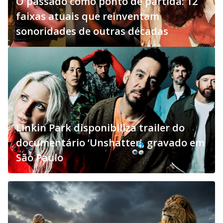
O passado como ponto de partida: 12
faixas atuais que reinventam
sonoridades de outras décadas
Linkin Park disponibiliza trailer do
documentário ‘Unshatter’, gravado em
São Paulo