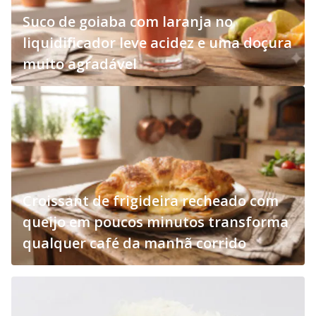
Suco de goiaba com laranja no
liquidificador leve acidez e uma doçura
muito agradável
Croissant de frigideira recheado com
queijo em poucos minutos transforma
qualquer café da manhã corrido