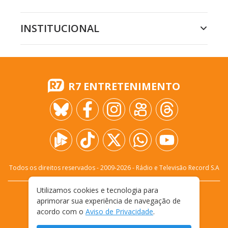
INSTITUCIONAL
R7 ENTRETENIMENTO
Todos os direitos reservados - 2009-
2026
- Rádio e Televisão Record S.A
Utilizamos cookies e tecnologia para
CARREIRA
FALE CONOSCO
PRIVACIDADE
aprimorar sua experiência de navegação de
TERMOS E CONDIÇÕES DE USO
acordo com o
Aviso de Privacidade
.