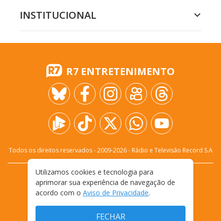
INSTITUCIONAL
R7 ENTRETENIMENTO
Todos os direitos reservados - 2009-
2026
- Rádio e Televisão Record S.A
Utilizamos cookies e tecnologia para
CARREIRA
FALE CONOSCO
PRIVACIDADE
aprimorar sua experiência de navegação de
TERMOS E CONDIÇÕES DE USO
acordo com o
Aviso de Privacidade
.
FECHAR