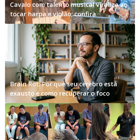
Cavalo com talento musical viraliza ao
tocar harpa e violão; confira
Brain Rot: Por que seu cérebro está
exausto e como recuperar o foco