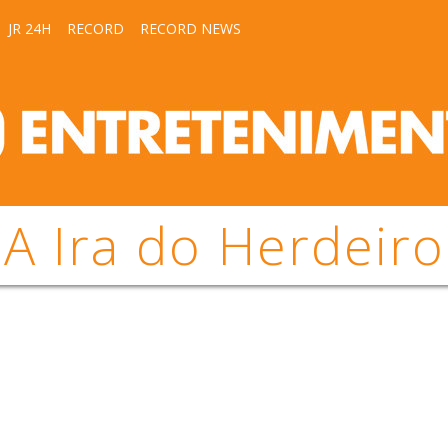
JR 24H
RECORD
RECORD NEWS
A Ira do Herdeiro