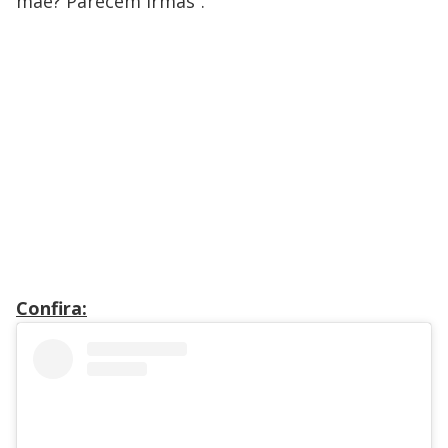
mäe? Parecem irmãs”.
Confira: