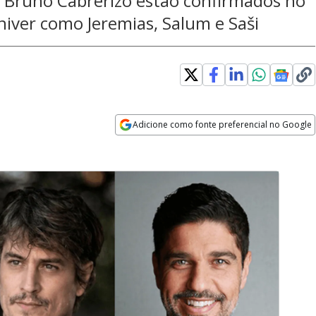
e Bruno Cabrerizo estão confirmados no
niver como Jeremias, Salum e Saši
Adicione como fonte preferencial no Google
Opens in new window