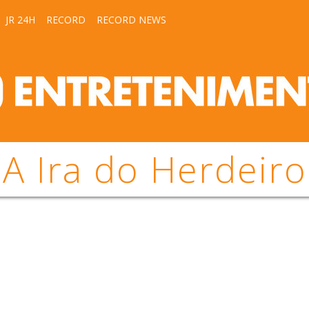
JR 24H
RECORD
RECORD NEWS
A Ira do Herdeiro