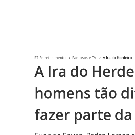
R7 Entretenimento
Famosos e TV
A Ira do Herdeiro
A Ira do Herde
homens tão d
fazer parte d