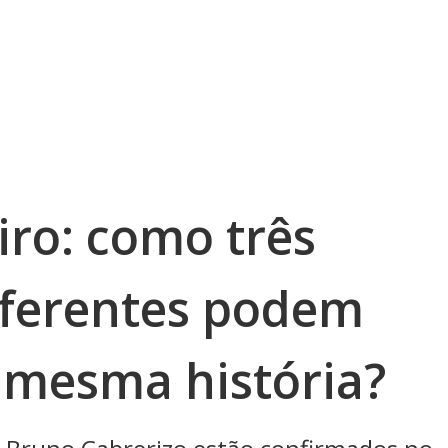
iro: como três
iferentes podem
a mesma história?