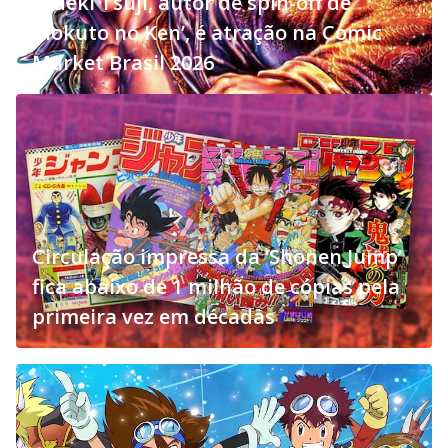
Hideki Tsuji, autor de spin-off de
‘Hokuto no Ken’, é atração na Comic
Market Brasil 2026
Circulação impressa da ‘Shonen Jump’
fica abaixo de 1 milhão de cópias pela
primeira vez em décadas