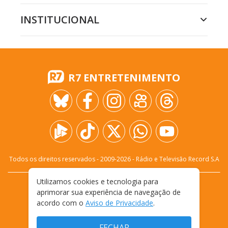
INSTITUCIONAL
R7 ENTRETENIMENTO
Todos os direitos reservados - 2009-
2026
- Rádio e Televisão Record S.A
Utilizamos cookies e tecnologia para
CARREIRA
FALE CONOSCO
PRIVACIDADE
aprimorar sua experiência de navegação de
TERMOS E CONDIÇÕES DE USO
acordo com o
Aviso de Privacidade
.
FECHAR