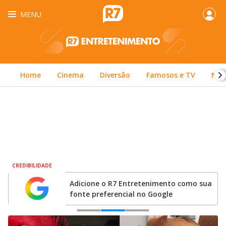
MENU
Home
Cinema
Diversão
Famosos e TV
Nit
CREDIBILIDADE
F
Adicione o R7 Entretenimento como sua
fonte preferencial no Google
0
1
2