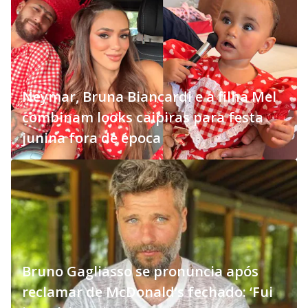
Neymar, Bruna Biancardi e a filha Mel
combinam looks caipiras para festa
junina fora de época
Bruno Gagliasso se pronuncia após
reclamar de McDonald’s fechado: ‘Fui