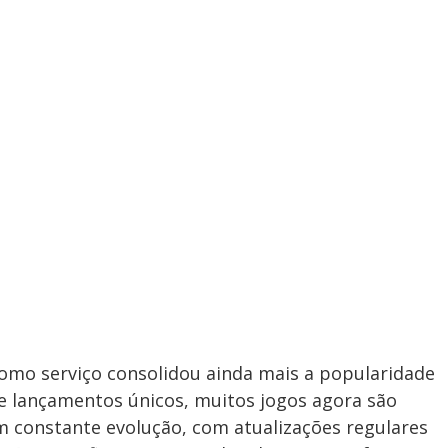
como serviço consolidou ainda mais a popularidade
de lançamentos únicos, muitos jogos agora são
 constante evolução, com atualizações regulares