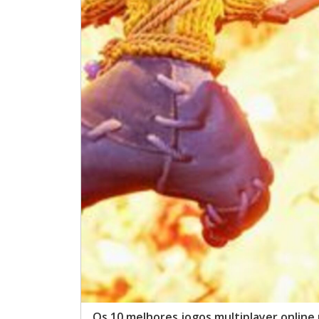
Os 10 melhores jogos multiplayer online