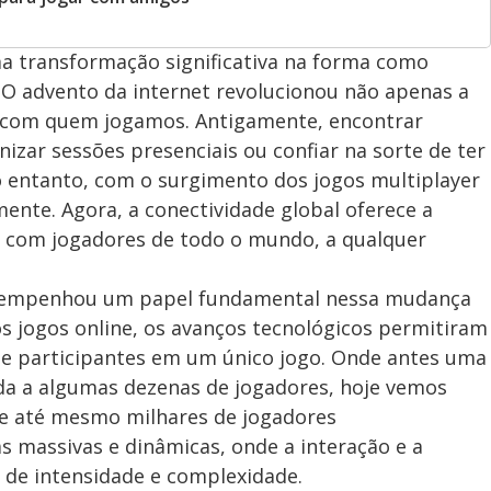
 transformação significativa na forma como
 O advento da internet revolucionou não apenas a
com quem jogamos. Antigamente, encontrar
izar sessões presenciais ou confiar na sorte de ter
 entanto, com o surgimento dos jogos multiplayer
ente. Agora, a conectividade global oferece a
 com jogadores de todo o mundo, a qualquer
desempenhou um papel fundamental nessa mudança
s jogos online, os avanços tecnológicos permitiram
 participantes em um único jogo. Onde antes uma
ada a algumas dezenas de jogadores, hoje vemos
 e até mesmo milhares de jogadores
s massivas e dinâmicas, onde a interação e a
de intensidade e complexidade.