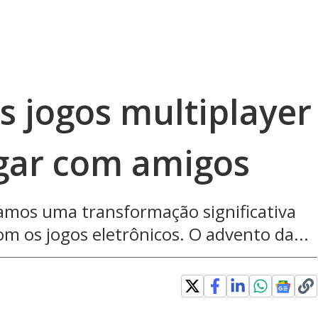
s jogos multiplayer
ogar com amigos
mos uma transformação significativa
 os jogos eletrônicos. O advento da...