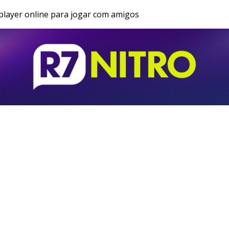
player online para jogar com amigos
JR 24H
RECORD
RECORD NEWS