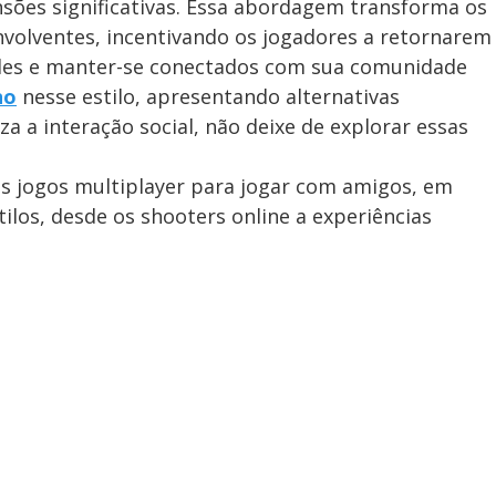
sões significativas. Essa abordagem transforma os
nvolventes, incentivando os jogadores a retornarem
des e manter-se conectados com sua comunidade
no
nesse estilo, apresentando alternativas
iza a interação social, não deixe de explorar essas
s jogos multiplayer para jogar com amigos, em
ilos, desde os shooters online a experiências