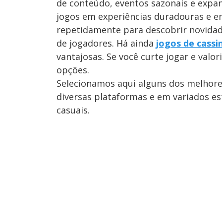
de conteúdo, eventos sazonais e expan
jogos em experiências duradouras e e
repetidamente para descobrir novida
de jogadores. Há ainda
jogos de cassi
vantajosas. Se você curte jogar e valor
opções.
Selecionamos aqui alguns dos melhore
diversas plataformas e em variados est
casuais.