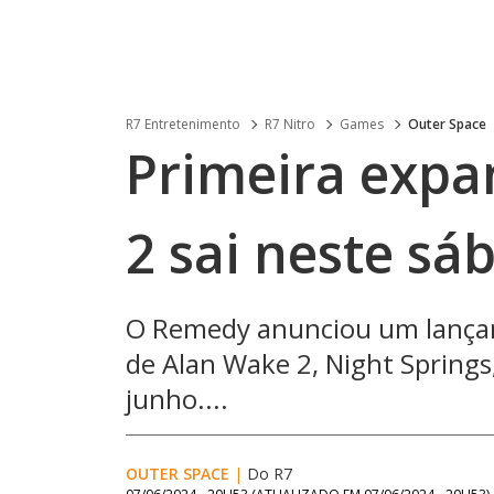
R7 Entretenimento
R7 Nitro
Games
Outer Space
Primeira expa
2 sai neste sá
O Remedy anunciou um lançam
de Alan Wake 2, Night Springs
junho....
OUTER SPACE
|
Do R7