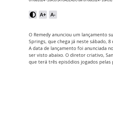
07/06/2024 - 20H53
(ATUALIZADO EM
07/06/2024 - 20H53
)
A+
A-
O Remedy anunciou um lançamento sur
Springs, que chega já neste sábado, 8 
A data de lançamento foi anunciada n
ser visto abaixo. O diretor criativo, 
que terá três episódios jogados pelas p