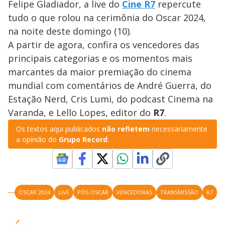
Felipe Gladiador, a live do
Cine R7
repercute
tudo o que rolou na cerimônia do Oscar 2024,
na noite deste domingo (10).
A partir de agora, confira os vencedores das
principais categorias e os momentos mais
marcantes da maior premiação do cinema
mundial com comentários de André Guerra, do
Estação Nerd, Cris Lumi, do podcast Cinema na
Varanda, e Lello Lopes, editor do
R7
.
Os textos aqui publicados
não refletem
necessariamente
a opinião do
Grupo Record
.
OSCAR 2024
LIVE
PÓS-OSCAR
VENCEDORAS
TRANSMISSÃO
R7