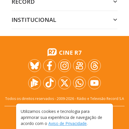
RECORD
INSTITUCIONAL
CINE R7
Todos os direitos reservados - 2009-
2026
- Rádio e Televisão Record S.A
Utilizamos cookies e tecnologia para
CARREIRA
FALE CONOSCO
PRIVACIDADE
aprimorar sua experiência de navegação de
TERMOS E CONDIÇÕES DE USO
acordo com o
Aviso de Privacidade
.