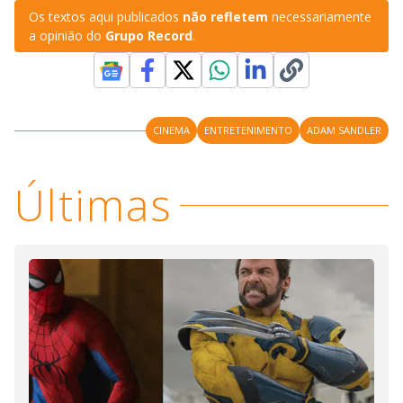
Os textos aqui publicados
não refletem
necessariamente
a opinião do
Grupo Record
.
CINEMA
ENTRETENIMENTO
ADAM SANDLER
Últimas