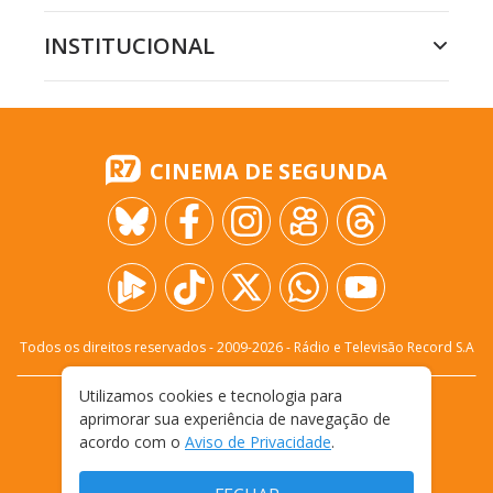
INSTITUCIONAL
CINEMA DE SEGUNDA
Todos os direitos reservados - 2009-
2026
- Rádio e Televisão Record S.A
Utilizamos cookies e tecnologia para
CARREIRA
FALE CONOSCO
PRIVACIDADE
aprimorar sua experiência de navegação de
TERMOS E CONDIÇÕES DE USO
acordo com o
Aviso de Privacidade
.