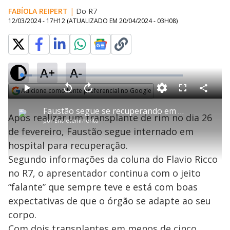
FABÍOLA REIPERT
|
Do R7
12/03/2024 - 17H12
(ATUALIZADO EM
20/04/2024 - 03H08
)
A+
A-
L
o
a
Adicione como fonte preferencial no Google
d
C
P
V
A
P
F
e
o
l
o
v
u
Opens in new window
d
m
a
l
a
l
:
Faustão segue se recuperando em hospital após transplante de rim
p
y
t
n
l
6
Após realizar um transplante de rim no dia 26
a
a
ç
s
.
por
Entretenimento
r
r
a
c
5
t
1
r
l
r
0
de fevereiro, Faustão segue internado em
i
0
1
e
%
l
s
0
e
h
hospital para recuperação.
e
s
n
a
g
e
r
u
g
Segundo informações da coluna do Flavio Ricco
n
u
a
d
n
o
d
no R7, o apresentador continua com o jeito
s
o
s
“falante” que sempre teve e está com boas
y
expectativas de que o órgão se adapte ao seu
corpo.
M
u
d
Com dois transplantes em menos de cinco