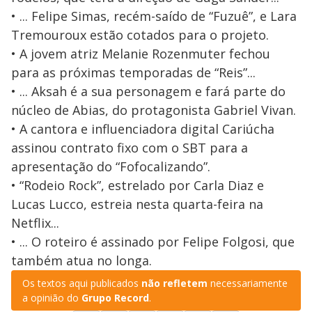
• ... Felipe Simas, recém-saído de “Fuzuê”, e Lara
Tremouroux estão cotados para o projeto.
• A jovem atriz Melanie Rozenmuter fechou
para as próximas temporadas de “Reis”...
• ... Aksah é a sua personagem e fará parte do
núcleo de Abias, do protagonista Gabriel Vivan.
• A cantora e influenciadora digital Cariúcha
assinou contrato fixo com o SBT para a
apresentação do “Fofocalizando”.
• “Rodeio Rock”, estrelado por Carla Diaz e
Lucas Lucco, estreia nesta quarta-feira na
Netflix...
• ... O roteiro é assinado por Felipe Folgosi, que
também atua no longa.
Os textos aqui publicados
não refletem
necessariamente
a opinião do
Grupo Record
.