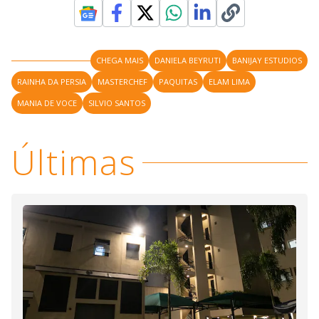
CHEGA MAIS
DANIELA BEYRUTI
BANIJAY ESTUDIOS
RAINHA DA PERSIA
MASTERCHEF
PAQUITAS
ELAM LIMA
MANIA DE VOCE
SILVIO SANTOS
Últimas