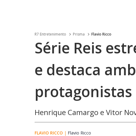
R7 Entretenimento
Prisma
Flavio Ricco
Série Reis est
e destaca amb
protagonistas
Henrique Camargo e Vitor Nove
FLAVIO RICCO
|
Flavio Ricco
Opens in new window