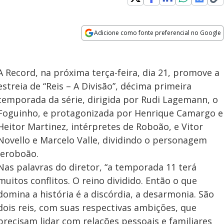
Adicione como fonte preferencial no Google
Opens in new window
A Record, na próxima terça-feira, dia 21, promove a
estreia de “Reis – A Divisão”, décima primeira
temporada da série, dirigida por Rudi Lagemann, o
Foguinho, e protagonizada por Henrique Camargo e
Heitor Martinez, intérpretes de Roboão, e Vitor
Novello e Marcelo Valle, dividindo o personagem
Jeroboão.
Nas palavras do diretor, “a temporada 11 terá
muitos conflitos. O reino dividido. Então o que
domina a história é a discórdia, a desarmonia. São
dois reis, com suas respectivas ambições, que
precisam lidar com relações pessoais e familiares