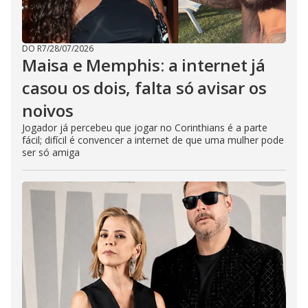
h
e
E
s
c
DO R7
/
28/07/2026
a
Maisa e Memphis: a internet já
p
e
k
casou os dois, falta só avisar os
e
y
noivos
o
r
Jogador já percebeu que jogar no Corinthians é a parte
a
c
fácil; difícil é convencer a internet de que uma mulher pode
t
ser só amiga
i
v
a
t
i
n
g
t
h
e
c
l
o
s
e
b