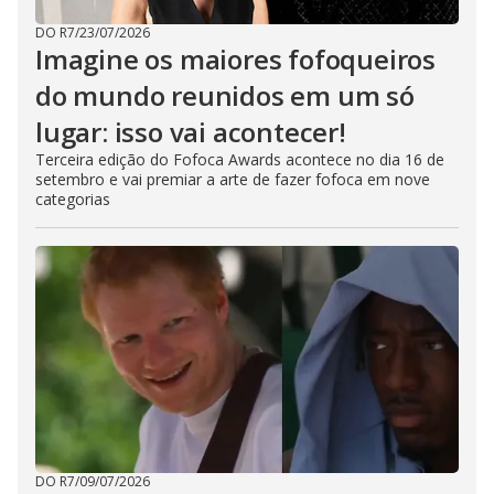
u
t
DO R7
/
23/07/2026
t
Imagine os maiores fofoqueiros
o
n
.
do mundo reunidos em um só
lugar: isso vai acontecer!
Terceira edição do Fofoca Awards acontece no dia 16 de
setembro e vai premiar a arte de fazer fofoca em nove
categorias
DO R7
/
09/07/2026