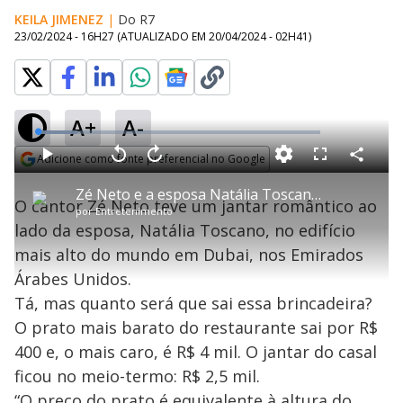
KEILA JIMENEZ
|
Do R7
23/02/2024 - 16H27
(ATUALIZADO EM
20/04/2024 - 02H41
)
A+
A-
L
o
a
Adicione como fonte preferencial no Google
d
C
P
V
A
P
F
e
o
l
o
v
u
Opens in new window
d
m
a
l
a
l
:
Zé Neto e a esposa Natália Toscano gastam R$ 2,5 mil em jantar romântico
p
y
t
n
l
1
O cantor Zé Neto teve um jantar romântico ao
a
a
ç
s
3
por
Entretenimento
r
r
a
c
.
t
1
r
l
r
8
lado da esposa, Natália Toscano, no edifício
i
0
1
e
8
l
s
0
e
%
h
mais alto do mundo em Dubai, nos Emirados
e
s
n
a
g
e
r
u
g
Árabes Unidos.
n
u
a
d
n
o
d
Tá, mas quanto será que sai essa brincadeira?
s
o
s
O prato mais barato do restaurante sai por R$
y
400 e, o mais caro, é R$ 4 mil. O jantar do casal
ficou no meio-termo: R$ 2,5 mil.
M
u
d
“O preço do prato é equivalente à altura do