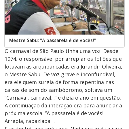
Mestre Sabu: "A passarela é de vocês!"
O carnaval de São Paulo tinha uma voz. Desde
1974, o responsável por arrepiar os foliões que
lotavam as arquibancadas era Jurandir Oliveira,
o Mestre Sabu. De voz grave e inconfundível,
era ele quem surgia de forma repentina nas
caixas de som do sambódromo, soltava um
“Carnaval, carnaval...” e dizia o ano em questão.
A continuação da interação era para anunciar a
próxima escola. “A passarela é de vocês!
Arrepia, rapaziada!".
E assim foi, ano após ano. Nada era mais a cara