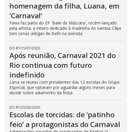
homenagem da filha, Luana, em
‘Carnaval’
Faixa faz parte do EP 'Baile de Máscara', recém-lançado
pela artista, e inteiro dedicado à madrinha do samba; Clipe
tem cenas antigas de Beth na avenida
DO R7
/
15/07/2020
Após reunião, Carnaval 2021 do
Rio continua com futuro
indefinido
Liesa se reuniu com presidentes das 12 escolas do Grupo
Especial, que optaram por aguardar alguns meses para
decidir sobre adiamento da festa
DO R7
/
25/02/2020
Escolas de torcidas: de ‘patinho
feio’ a protagonistas do Carnaval
Agremiações oriundas de organizadas de futebol já