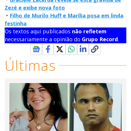
Zezé e exibe nova foto
•
Filho de Murilo Huff e Marília posa em linda
festinha
Os textos aqui publicados
não refletem
necessariamente a opinião do
Grupo Record
.
Últimas