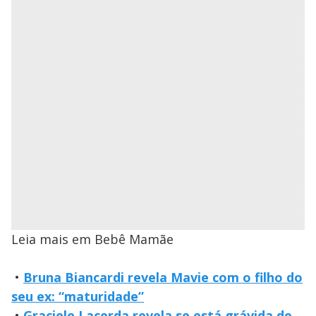
Leia mais em Bebê Mamãe
•
Bruna Biancardi revela Mavie com o filho do
seu ex: “maturidade”
•
Graciele Lacerda revela se está grávida de