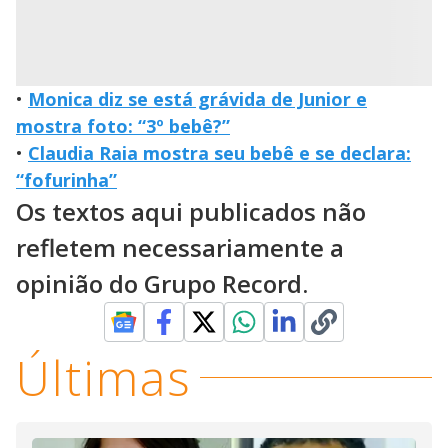
•
Monica diz se está grávida de Junior e
mostra foto: “3º bebê?”
•
Claudia Raia mostra seu bebê e se declara:
“fofurinha”
Os textos aqui publicados não
refletem necessariamente a
opinião do Grupo Record.
Últimas