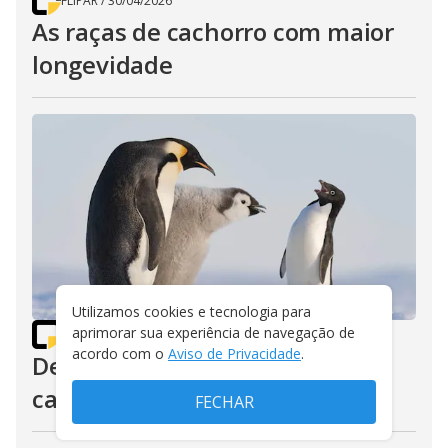
FLIPAR
/
30/04/2026
As raças de cachorro com maior
longevidade
Utilizamos cookies e tecnologia para
aprimorar sua experiência de navegação de
FLIPAR
/
30/04/2026
acordo com o
Aviso de Privacidade
.
Descubra os animais mais
carinhosos com seus filhotes
FECHAR