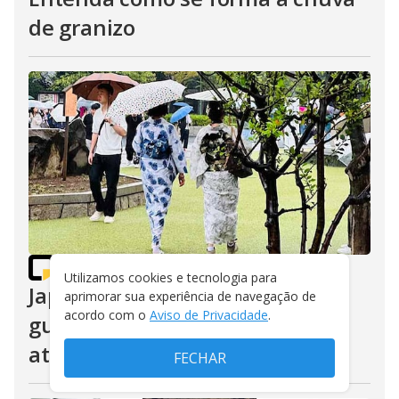
de granizo
FLIPAR
/
30/04/2026
Utilizamos cookies e tecnologia para
Japoneses têm hábito com
aprimorar sua experiência de navegação de
acordo com o
Aviso de Privacidade
.
guarda-chuva que chama a
atenção
FECHAR