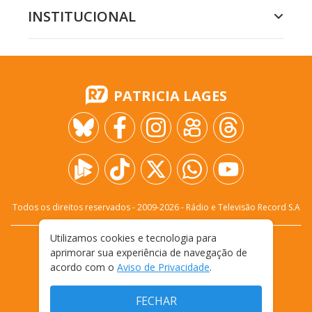
INSTITUCIONAL
PATRICIA LAGES
Todos os direitos reservados - 2009-
2026
- Rádio e Televisão Record S.A
Utilizamos cookies e tecnologia para
CARREIRA
FALE CONOSCO
PRIVACIDADE
aprimorar sua experiência de navegação de
TERMOS E CONDIÇÕES DE USO
acordo com o
Aviso de Privacidade
.
FECHAR