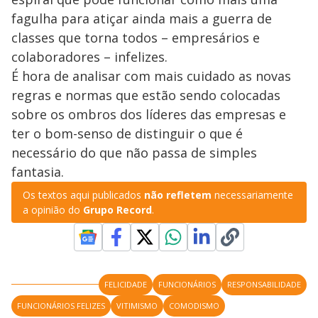
fagulha para atiçar ainda mais a guerra de
classes que torna todos – empresários e
colaboradores – infelizes.
É hora de analisar com mais cuidado as novas
regras e normas que estão sendo colocadas
sobre os ombros dos líderes das empresas e
ter o bom-senso de distinguir o que é
necessário do que não passa de simples
fantasia.
Os textos aqui publicados
não refletem
necessariamente
a opinião do
Grupo Record
.
FELICIDADE
FUNCIONÁRIOS
RESPONSABILIDADE
FUNCIONÁRIOS FELIZES
VITIMISMO
COMODISMO