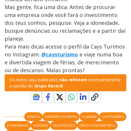
Mas gente, fica uma dica. Antes de procurar
uma empresa onde você fará o investimento
dos teus sonhos, pesquise. Veja a idoneidade,
busque denúncias ou reclamações e a partir daí
planeje.
Para mais dicas acesse o perfil da Cays Turimos
no Instagram:
@caysturismo
e viaje numa boa
e divertida viagem de férias, de merecimento
ou de descanso. Malas prontas?
Os textos aqui publicados
não refletem
necessariamente
a opinião do
Grupo Record
.
SONHOS
VIAGEMDOSSONHOS
PLANEJAR
CAYSTURISMO
ECONOMIZAR
ALEGRIAS
FRUSTRACOES
DIFATOTUDOIMPORTA