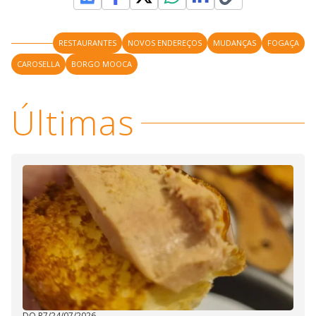
RESTAURANTES
NOVOS ENDEREÇOS
MUDANÇAS
FOGAÇA
CAROSELLA
BORGO MOOCA
Últimas
DO R7
/
24/07/2026