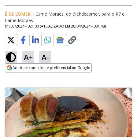
É DE COMER
|
Camé Moraes, do @ehdecomer, para o R7
e
Camé Moraes
01/03/2024 - 02H00
(ATUALIZADO EM
20/04/2024 - 03H48
)
A+
A-
Adicione como fonte preferencial no Google
Opens in new window