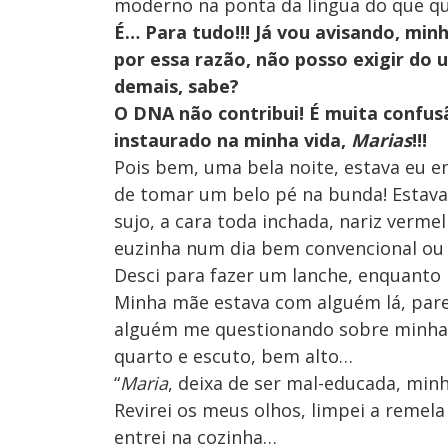
moderno na ponta da língua do que qu
É… Para tudo!!! Já vou avisando, minh
por essa razão, não posso exigir do 
demais, sabe?
O DNA não contribui! É muita confus
instaurado na minha vida,
Marias
!!!
Pois bem, uma bela noite, estava eu e
de tomar um belo pé na bunda! Estava
sujo, a cara toda inchada, nariz vermel
euzinha num dia bem convencional ou n
Desci para fazer um lanche, enquanto 
Minha mãe estava com alguém lá, parei
alguém me questionando sobre minha v
quarto e escuto, bem alto…
“
Maria
, deixa de ser mal-educada, minha
Revirei os meus olhos, limpei a remela
entrei na cozinha…