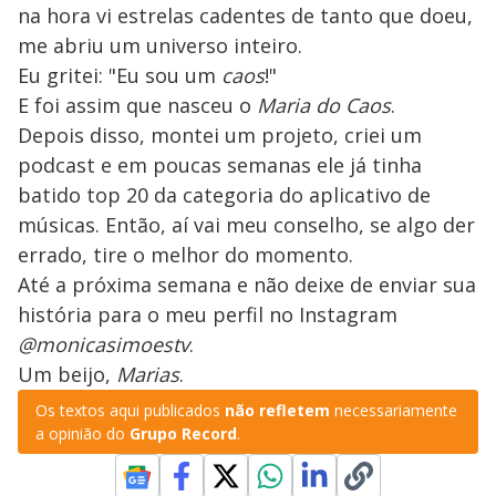
na hora vi estrelas cadentes de tanto que doeu,
me abriu um universo inteiro.
Eu gritei: "Eu sou um
caos
!"
E foi assim que nasceu o
Maria do Caos
.
Depois disso, montei um projeto, criei um
podcast e em poucas semanas ele já tinha
batido top 20 da categoria do aplicativo de
músicas. Então, aí vai meu conselho, se algo der
errado, tire o melhor do momento.
Até a próxima semana e não deixe de enviar sua
história para o meu perfil no Instagram
@monicasimoestv
.
Um beijo,
Marias
.
Os textos aqui publicados
não refletem
necessariamente
a opinião do
Grupo Record
.