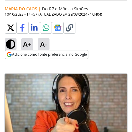
MARIA DO CAOS
|
Do R7
e
Mônica Simões
10/10/2023 - 14H57
(ATUALIZADO EM
29/03/2024 - 10H04
)
A+
A-
Adicione como fonte preferencial no Google
Opens in new window