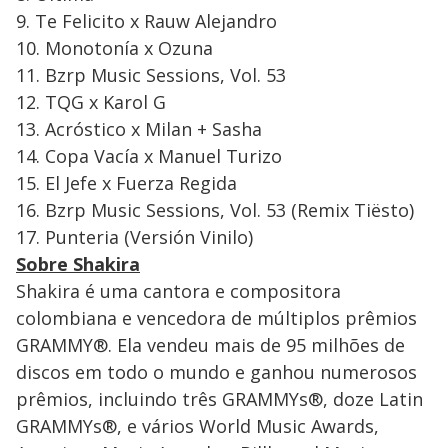
9.⁠ ⁠Te Felicito x Rauw Alejandro
10.⁠ ⁠Monotonía x Ozuna
11.⁠ ⁠Bzrp Music Sessions, Vol. 53
12.⁠ ⁠TQG x Karol G
13.⁠ ⁠Acróstico x Milan + Sasha
14.⁠ ⁠Copa Vacía x Manuel Turizo
15.⁠ ⁠El Jefe x Fuerza Regida
16.⁠ ⁠Bzrp Music Sessions, Vol. 53 (Remix Tiësto)
17.⁠ ⁠Punteria (Versión Vinilo)
Sobre Shakira
Shakira é uma cantora e compositora
colombiana e vencedora de múltiplos prêmios
GRAMMY®. Ela vendeu mais de 95 milhões de
discos em todo o mundo e ganhou numerosos
prêmios, incluindo três GRAMMYs®, doze Latin
GRAMMYs®, e vários World Music Awards,