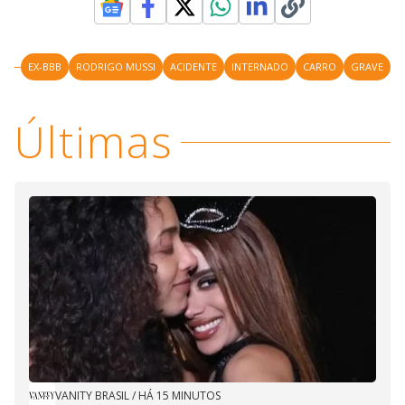
EX-BBB
RODRIGO MUSSI
ACIDENTE
INTERNADO
CARRO
GRAVE
Últimas
VANITY BRASIL
/
HÁ 15 MINUTOS