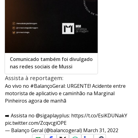
Comunicado também foi divulgado
nas redes sociais de Mussi
Assista à reportagem:
Ao vivo no
#BalançoGeral
: URGENTE! Acidente entre
motorista de aplicativo e caminhão na Marginal
Pinheiros agora de manhã
➡️ Assista no
@sigaplayplus
:
https://t.co/EsiKDUNakY
pic.twitter.com/ZcqvcgiOPE
— Balanço Geral (@balancogeral)
March 31, 2022