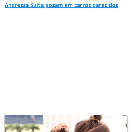
y
Andressa Suita posam em carros parecidos
M
V
u
d
o
i
d
e
o