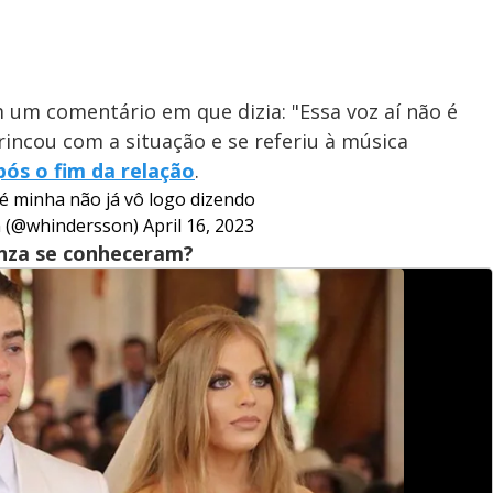
um comentário em que dizia: "Essa voz aí não é
brincou com a situação e se referiu à música
pós o fim da relação
.
 é minha não já vô logo dizendo
 (@whindersson)
April 16, 2023
nza se conheceram?