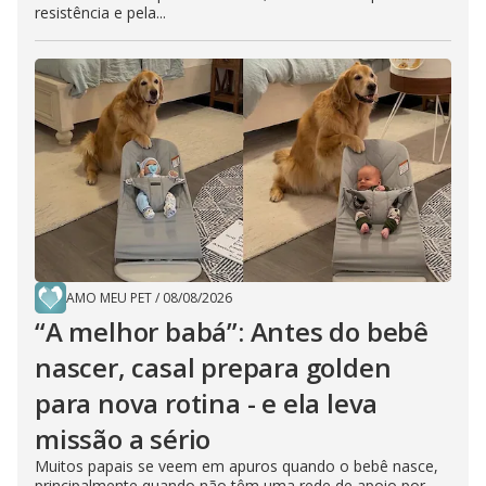
resistência e pela...
AMO MEU PET
/
08/08/2026
“A melhor babá”: Antes do bebê
nascer, casal prepara golden
para nova rotina - e ela leva
missão a sério
Muitos papais se veem em apuros quando o bebê nasce,
principalmente quando não têm uma rede de apoio por