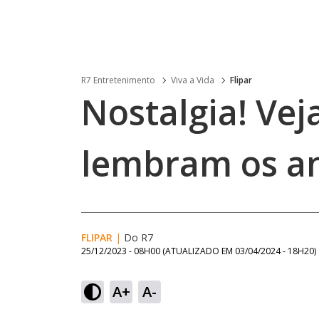
R7 Entretenimento
Viva a Vida
Flipar
Nostalgia! Vej
lembram os a
FLIPAR
|
Do R7
25/12/2023 - 08H00
(ATUALIZADO EM
03/04/2024 - 18H20
)
A+
A-