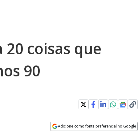
a 20 coisas que
nos 90
Adicione como fonte preferencial no Google
Opens in new window