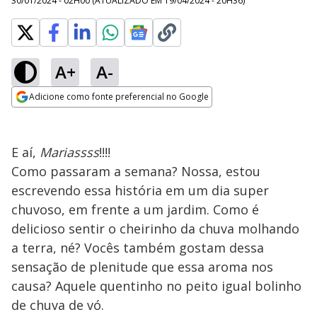
30/01/2024 - 02H00
(ATUALIZADO EM
19/04/2024 - 20H36
)
A+
A-
Adicione como fonte preferencial no Google
Opens in new window
E aí,
Mariassss
!!!!
Como passaram a semana? Nossa, estou
escrevendo essa história em um dia super
chuvoso, em frente a um jardim. Como é
delicioso sentir o cheirinho da chuva molhando
a terra, né? Vocês também gostam dessa
sensação de plenitude que essa aroma nos
causa? Aquele quentinho no peito igual bolinho
de chuva de vó.