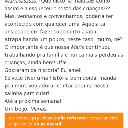
Mariasssssss
!!! Que história maluca!!! Como
assim ela esqueceu o rosto das crianças???
Mas, venhamos e convenhamos, poderia ter
acontecido com qualquer uma. Aquela tal
ansiedade em fazer tudo certo acaba
atrapalhando um pouco, neste caso, muito, né?
O importante é que nossa
Maria
continuou
trabalhando pra família e nunca mais perdeu as
crianças, ainda bem! Ufa!
Gostaram da história? Eu amei!
Se você tiver uma história bem doida, manda
pra mim, vou adorar contar aqui na nossa
salinha particular!
Até a próxima semana!
Um beijo,
Marias
!
Os textos aqui publicados
não refletem
necessariamente
a opinião do
Grupo Record
.