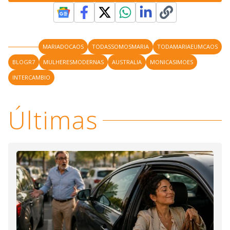
MARIADOCAOS
TODASSOMOSMARIA
TODAMARIAEUMCAOS
BLOGR7
MULHERESMODERNAS
AUSTRALIA
MONICASIMOES
INTERCAMBIO
Últimas