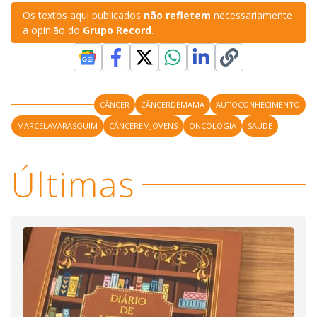
Os textos aqui publicados
não refletem
necessariamente
a opinião do
Grupo Record
.
CÂNCER
CÂNCERDEMAMA
AUTOCONHECIMENTO
MARCELAVARASQUIM
CÂNCEREMJOVENS
ONCOLOGIA
SAÚDE
Últimas