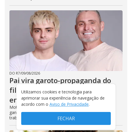
DO R7
/
09/08/2026
Pai vira garoto-propaganda do
filho em carro de aplicativo e
Utilizamos cookies e tecnologia para
emociona a internet
aprimorar sua experiência de navegação de
acordo com o
Aviso de Privacidade
.
Motorista Marcelo Germano já ajudou Thiago Pioli a
ganhar mais 100 mil seguidores com divulgação do
trabalho de maquiador
FECHAR