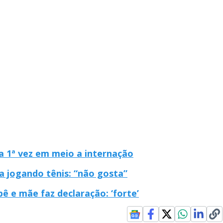
la 1ª vez em meio a internação
a jogando tênis: “não gosta”
ê e mãe faz declaração: ‘forte’