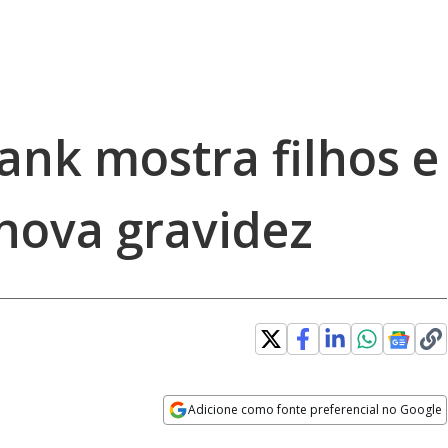
nk mostra filhos e
 nova gravidez
Adicione como fonte preferencial no Google
Opens in new window