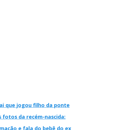
i que jogou filho da ponte
s fotos da recém-nascida:
mação e fala do bebê do ex