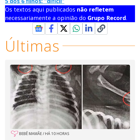
5 dos 6 filhos: “difícil”
Os textos aqui publicados
não refletem
necessariamente a opinião do
Grupo Record
.
Últimas
BEBÊ MAMÃE
/
HÁ 10 HORAS