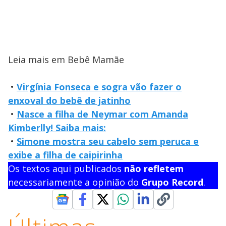
Leia mais em Bebê Mamãe
•
Virgínia Fonseca e sogra vão fazer o
enxoval do bebê de jatinho
•
Nasce a filha de Neymar com Amanda
Kimberlly! Saiba mais:
•
Simone mostra seu cabelo sem peruca e
exibe a filha de caipirinha
Os textos aqui publicados
não refletem
necessariamente a opinião do
Grupo Record
.