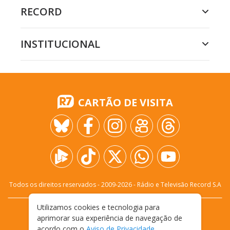
RECORD
INSTITUCIONAL
CARTÃO DE VISITA
Todos os direitos reservados - 2009-
2026
- Rádio e Televisão Record S.A
Utilizamos cookies e tecnologia para
CARREIRA
FALE CONOSCO
PRIVACIDADE
aprimorar sua experiência de navegação de
TERMOS E CONDIÇÕES DE USO
acordo com o
Aviso de Privacidade
.