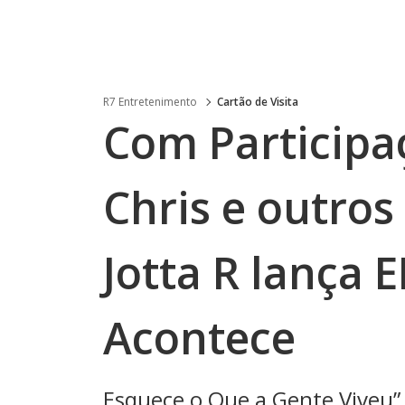
R7 Entretenimento
Cartão de Visita
Com Participa
Chris e outros 
Jotta R lança E
Acontece
Esquece o Que a Gente Viveu”,