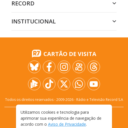
RECORD
INSTITUCIONAL
CARTÃO DE VISITA
Todos os direitos reservados - 2009-
2026
- Rádio e Televisão Record S.A
Utilizamos cookies e tecnologia para
CARREIRA
FALE CONOSCO
PRIVACIDADE
aprimorar sua experiência de navegação de
TERMOS E CONDIÇÕES DE USO
acordo com o
Aviso de Privacidade
.